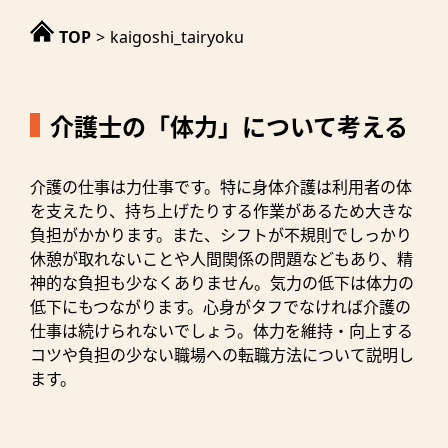
そもそもなぜ介護士は体力が必須なのか？
TOP
>
kaigoshi_tairyoku
普段から運動することが大切
介護士の「体力」について考える
体力を消耗しにくい働き方で身を守る！
介護の仕事は力仕事です。特に身体介護は利用者の体
お問い合わせ
を支えたり、持ち上げたりする作業があるため大きな
負担がかかります。また、シフトが不規則でしっかり
休憩が取れないことや人間関係の問題などもあり、精
神的な負担も少なくありません。気力の低下は体力の
低下にもつながります。心身がタフでなければ介護の
仕事は続けられないでしょう。体力を維持・向上する
コツや負担の少ない職場への転職方法について説明し
ます。